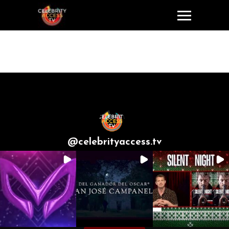
CELEBRITY
ACCESS TV
@
celebrityaccess.tv