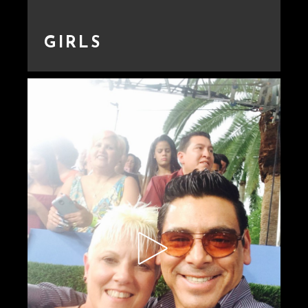
GIRLS
Lorem Ipsn gravida
nibh vel velit auctor
aliquet. Aene sollic
consequat ipsutis sem
nibh id elit. Duis sed
nibh vel a sit amet nibh
vulputat