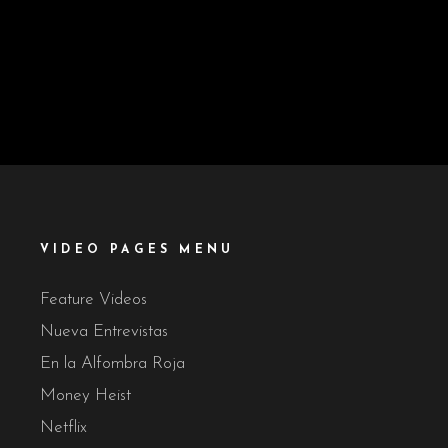
nibh vel velit auctor
Lorem Ipsn gravida
aliquet. Aene sollic
nibh vel velit auctor
consequat ipsutis sem
aliquet. Aene sollic
nibh id elit. Duis sed
consequat ipsutis sem
nibh vel a sit amet nibh
nibh id elit. Duis sed
vulputat
nibh vel a sit amet nibh
vulputat
VIDEO PAGES MENU
Feature Videos
Nueva Entrevistas
En la Alfombra Roja
Money Heist
Netflix